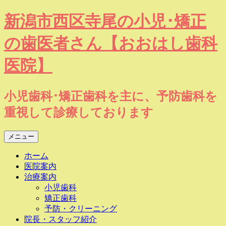
コ
新潟市西区寺尾の小児･矯正
ン
テ
の歯医者さん【おおはし歯科
ン
ツ
医院】
へ
ス
キ
小児歯科･矯正歯科を主に、予防歯科を
ッ
重視して診療しております
プ
メニュー
ホーム
医院案内
治療案内
小児歯科
矯正歯科
予防・クリーニング
院長・スタッフ紹介