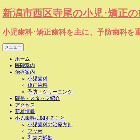
コ
新潟市西区寺尾の小児･矯正
ン
テ
ン
小児歯科･矯正歯科を主に、予防歯科を
ツ
へ
メニュー
ス
キ
ホーム
ッ
医院案内
プ
治療案内
小児歯科
矯正歯科
予防・クリーニング
院長・スタッフ紹介
アクセス
新着情報
小児歯科に関すること
小児歯科の治療方針
フッ素
乳歯の齲蝕