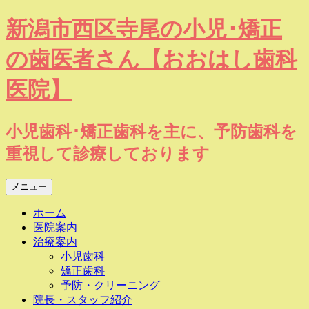
コ
新潟市西区寺尾の小児･矯正
ン
テ
の歯医者さん【おおはし歯科
ン
ツ
医院】
へ
ス
キ
小児歯科･矯正歯科を主に、予防歯科を
ッ
重視して診療しております
プ
メニュー
ホーム
医院案内
治療案内
小児歯科
矯正歯科
予防・クリーニング
院長・スタッフ紹介